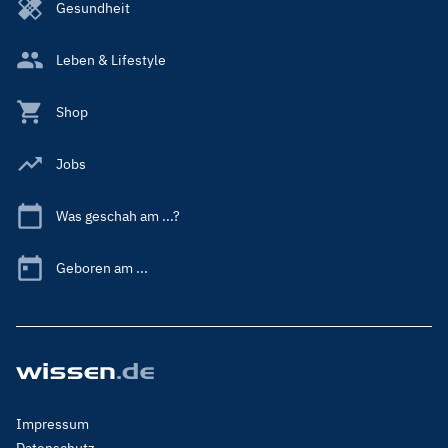
Gesundheit
Leben & Lifestyle
Shop
Jobs
Was geschah am ...?
Geboren am ...
Footer
Impressum
Menu
Datenschutz