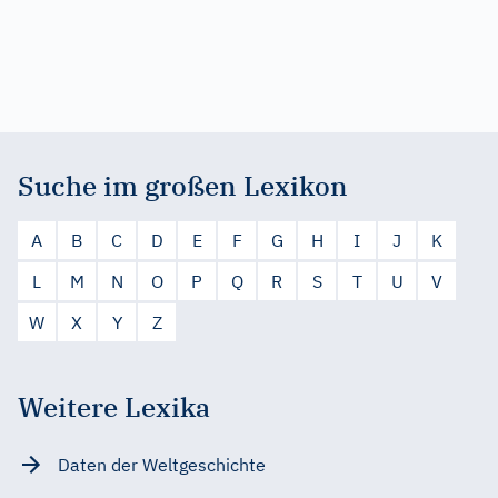
Suche im großen Lexikon
A
B
C
D
E
F
G
H
I
J
K
L
M
N
O
P
Q
R
S
T
U
V
W
X
Y
Z
Weitere Lexika
Daten der Weltgeschichte