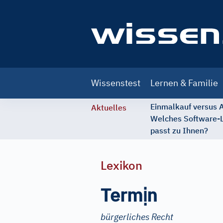
Main
Wissenstest
Lernen & Familie
navigation
Einmalkauf versus
Aktuelles
Welches Software-
passt zu Ihnen?
Lexikon
ị
Term
n
bürgerliches Recht