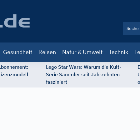
Gesundheit
Reisen
Natur & Umwelt
Technik
Le
 Abonnement:
Lego Star Wars: Warum die Kult-
E
Lizenzmodell
Serie Sammler seit Jahrzehnten
U
fasziniert
o