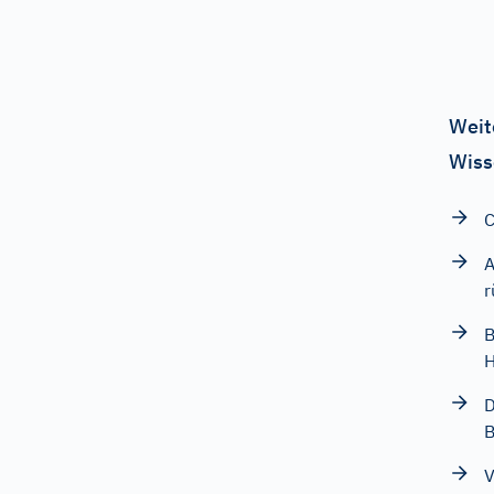
Weit
Wiss
C
A
r
B
H
D
V