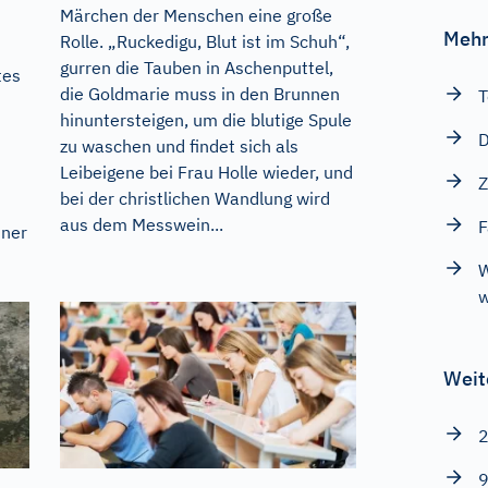
Märchen der Menschen eine große
Mehr
Rolle. „Ruckedigu, Blut ist im Schuh“,
gurren die Tauben in Aschenputtel,
tes
die Goldmarie muss in den Brunnen
T
hinuntersteigen, um die blutige Spule
D
zu waschen und findet sich als
Leibeigene bei Frau Holle wieder, und
Z
bei der christlichen Wandlung wird
aus dem Messwein...
F
iner
W
w
Weit
2
9