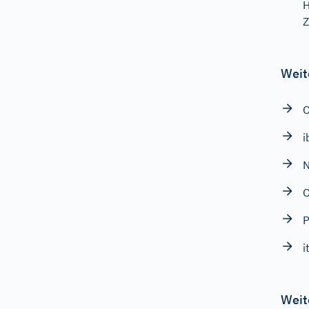
H
Z
Weit
i
N
O
P
i
Weit