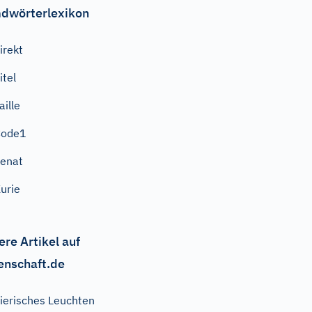
dwörterlexikon
irekt
itel
aille
Code1
enat
urie
ere Artikel auf
enschaft.de
ierisches Leuchten