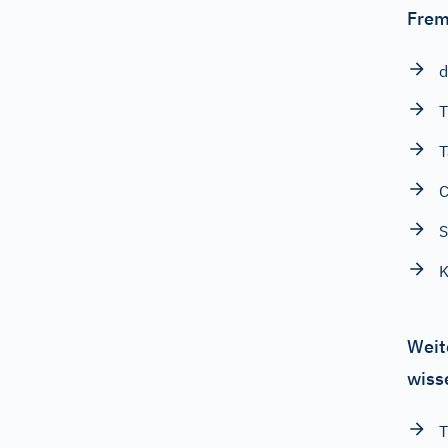
Frem
d
T
T
S
K
Weit
wiss
T