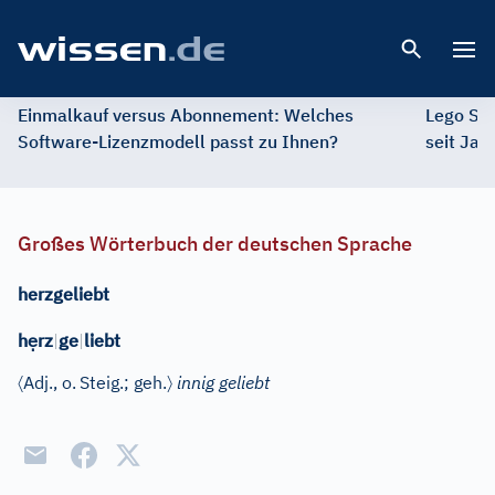
Open 
Einmalkauf versus Abonnement: Welches
Lego St
Software-Lizenzmodell passt zu Ihnen?
seit Jah
Großes Wörterbuch der deutschen Sprache
herzgeliebt
ẹ
h
rz
|
ge
|
liebt
〈
〉
Adj.
, o.
Steig.; geh.
innig geliebt