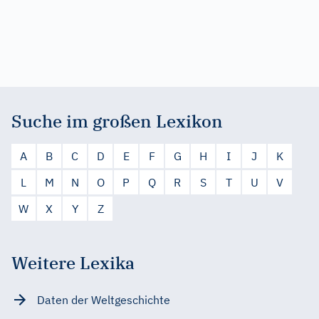
Suche im großen Lexikon
A
B
C
D
E
F
G
H
I
J
K
L
M
N
O
P
Q
R
S
T
U
V
W
X
Y
Z
Weitere Lexika
Daten der Weltgeschichte