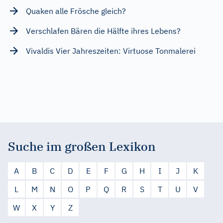
Quaken alle Frösche gleich?
Verschlafen Bären die Hälfte ihres Lebens?
Vivaldis Vier Jahreszeiten: Virtuose Tonmalerei
Suche im großen Lexikon
A
B
C
D
E
F
G
H
I
J
K
L
M
N
O
P
Q
R
S
T
U
V
W
X
Y
Z