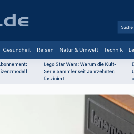
Gesundheit
Reisen
Natur & Umwelt
Technik
Le
 Abonnement:
Lego Star Wars: Warum die Kult-
E
Lizenzmodell
Serie Sammler seit Jahrzehnten
U
fasziniert
o