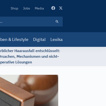
Secondary
Shop
Jobs
Media
Navigation
ben & Lifestyle
Digital
Lexika
rblicher Haarausfall entschlüsselt:
rsachen, Mechanismen und nicht-
perative Lösungen
Mindset