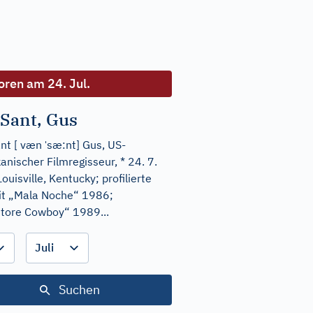
ren am 24. Jul.
 Sant, Gus
ˈ
nt [ væn
sæ:nt] Gus, US-
anischer Filmregisseur, *
24. 7.
ouisville, Kentucky; profilierte
it „Mala Noche“ 1986;
tore Cowboy“ 1989...
Date:
Date:
Monat
Year
Suchen