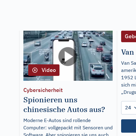
Gebo
Van
Van Sa
Video
amerik
1952 L
sich m
Cybersicherheit
„Drugs
Spionieren uns
Date
Date:
chinesische Autos aus?
Tag
Moderne E-Autos sind rollende
Computer: vollgepackt mit Sensoren und
Software. Aber spionieren sie uns auch