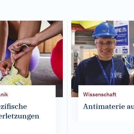
anik
Wissenschaft
ifische
Antimaterie au
erletzungen