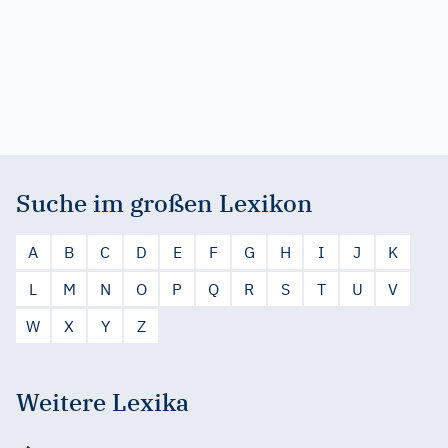
Suche im großen Lexikon
A
B
C
D
E
F
G
H
I
J
K
L
M
N
O
P
Q
R
S
T
U
V
W
X
Y
Z
Weitere Lexika