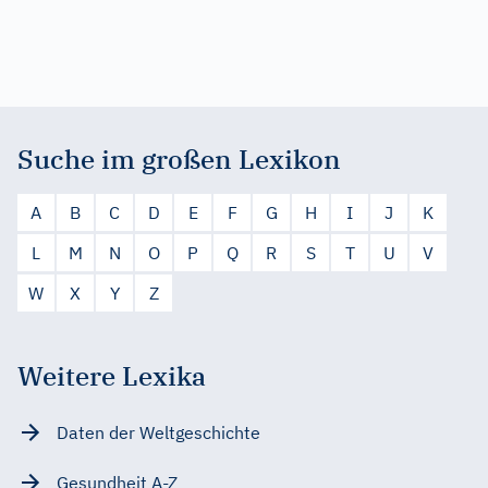
Suche im großen Lexikon
A
B
C
D
E
F
G
H
I
J
K
L
M
N
O
P
Q
R
S
T
U
V
W
X
Y
Z
Weitere Lexika
Daten der Weltgeschichte
Gesundheit A-Z