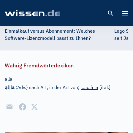
Open 
Einmalkauf versus Abonnement: Welches
Lego St
Software-Lizenzmodell passt zu Ihnen?
seit Jah
Wahrig Fremdwörterlexikon
alla
ạ
〈
〉
l
|
la
Adv.
nach Art, in der Art von;
→a.
à la
[
ital.
]