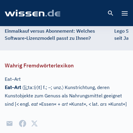
Open 
Einmalkauf versus Abonnement: Welches
Lego St
Software-Lizenzmodell passt zu Ihnen?
seit Jah
Wahrig Fremdwörterlexikon
–
Eat
Art
–
〈
–
〉
Eat
Art
[
i
:
ta:(r)t]
f.;
; unz.
Kunstrichtung, deren
Kunstobjekte zum Genuss als Nahrungsmittel geeignet
sind
[
<
engl.
eat
»Essen« +
art
»Kunst«,
<
lat.
ars
»Kunst«
]