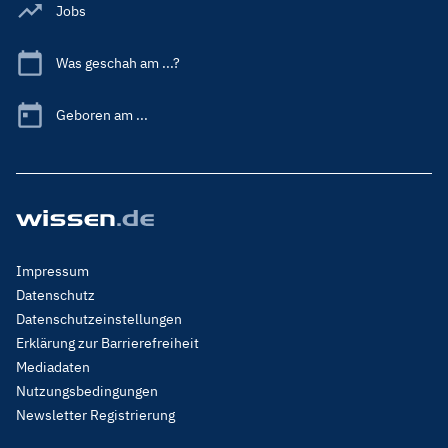
Jobs
Was geschah am ...?
Geboren am ...
Footer
Impressum
Menu
Datenschutz
Legal
Datenschutzeinstellungen
Erklärung zur Barrierefreiheit
Mediadaten
Nutzungsbedingungen
Newsletter Registrierung