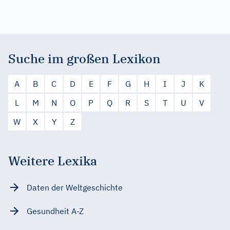
Suche im großen Lexikon
A
B
C
D
E
F
G
H
I
J
K
L
M
N
O
P
Q
R
S
T
U
V
W
X
Y
Z
Weitere Lexika
Daten der Weltgeschichte
Gesundheit A-Z