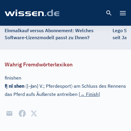
Open 
Einmalkauf versus Abonnement: Welches
Lego St
Software-Lizenzmodell passt zu Ihnen?
seit Jah
Wahrig Fremdwörterlexikon
finishen
ị
〈
–
ʃ
ə
〉
f
|
ni
|
shen
[
n
]
V.
;
Pferdesport
am Schluss des Rennens
das Pferd aufs Äußerste antreiben
[
→
Finish
]