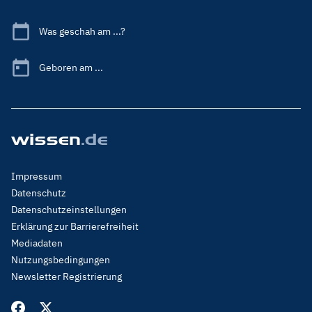
Was geschah am ...?
Geboren am ...
Footer
Impressum
Menu
Datenschutz
Legal
Datenschutzeinstellungen
Erklärung zur Barrierefreiheit
Mediadaten
Nutzungsbedingungen
Newsletter Registrierung