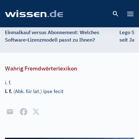
Open 
Einmalkauf versus Abonnement: Welches
Lego St
Software-Lizenzmodell passt zu Ihnen?
seit Jah
Wahrig Fremdwörterlexikon
i. f.
〈
〉
i. f.
Abk. für
lat.
ipse fecit