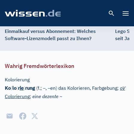
Open 
Einmalkauf versus Abonnement: Welches
Lego St
Software-Lizenzmodell passt zu Ihnen?
seit Jah
Wahrig Fremdwörterlexikon
Kolorierung
〈
–
–
〉
Ko
|
lo
|
r
ie
|
rung
f.;
,
en
das Kolorieren, Farbgebung;
oV
Colorierung
;
eine dezente ~