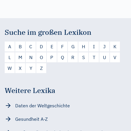
Suche im großen Lexikon
A
B
C
D
E
F
G
H
I
J
K
L
M
N
O
P
Q
R
S
T
U
V
W
X
Y
Z
Weitere Lexika
Daten der Weltgeschichte
Gesundheit A-Z