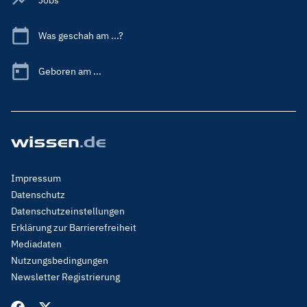
Was geschah am ...?
Geboren am ...
Footer
Impressum
Menu
Datenschutz
Legal
Datenschutzeinstellungen
Erklärung zur Barrierefreiheit
Mediadaten
Nutzungsbedingungen
Newsletter Registrierung