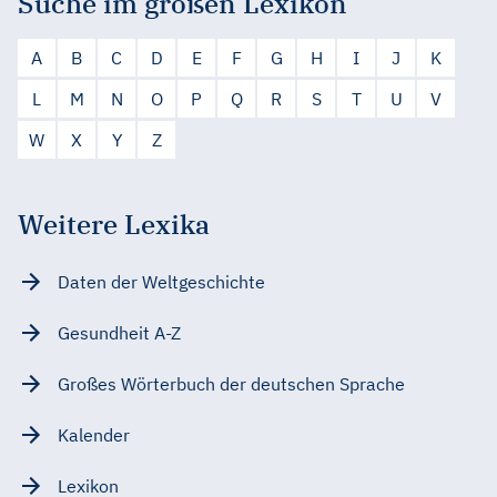
Suche im großen Lexikon
A
B
C
D
E
F
G
H
I
J
K
L
M
N
O
P
Q
R
S
T
U
V
W
X
Y
Z
Weitere Lexika
Daten der Weltgeschichte
Gesundheit A-Z
Großes Wörterbuch der deutschen Sprache
Kalender
Lexikon