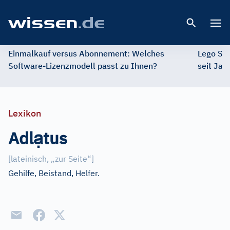
Open 
Einmalkauf versus Abonnement: Welches
Lego St
Software-Lizenzmodell passt zu Ihnen?
seit Jah
Lexikon
ạ
Adl
tus
[
lateinisch, „zur Seite“
]
Gehilfe, Beistand, Helfer.