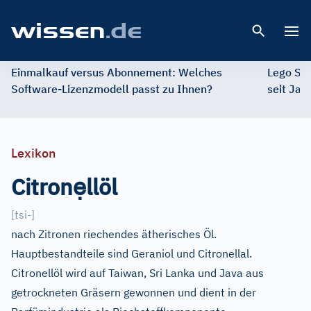
Open 
Einmalkauf versus Abonnement: Welches
Lego St
Software-Lizenzmodell passt zu Ihnen?
seit Jah
Lexikon
ẹ
Citron
llöl
[
tsi-
]
nach Zitronen riechendes ätherisches Öl.
Hauptbestandteile sind Geraniol und Citronellal.
Citronellöl wird auf Taiwan, Sri Lanka und Java aus
getrockneten Gräsern gewonnen und dient in der