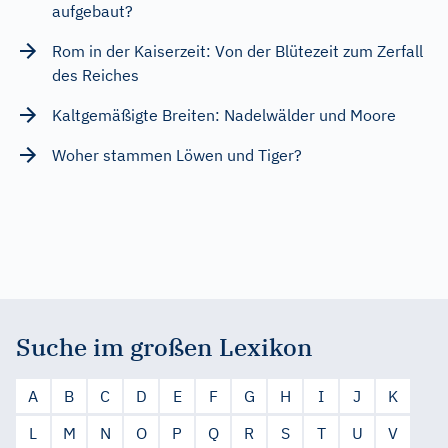
aufgebaut?
Rom in der Kaiserzeit: Von der Blütezeit zum Zerfall
des Reiches
Kaltgemäßigte Breiten: Nadelwälder und Moore
Woher stammen Löwen und Tiger?
Suche im großen Lexikon
A
B
C
D
E
F
G
H
I
J
K
L
M
N
O
P
Q
R
S
T
U
V