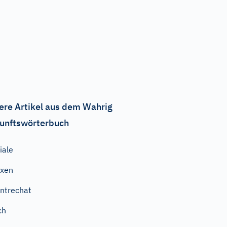
ere Artikel aus dem Wahrig
unftswörterbuch
iale
ixen
ntrechat
ch