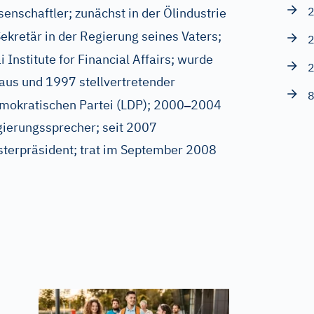
2
senschaftler; zunächst in der Ölindustrie
ekretär in der Regierung seines Vaters;
2
 Institute for Financial Affairs; wurde
2
us und 1997 stellvertretender
8
–
emokratischen Partei (LDP); 2000
2004
gierungssprecher; seit 2007
sterpräsident; trat im September 2008