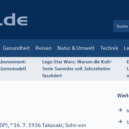
Gesundheit
Reisen
Natur & Umwelt
Technik
Le
 Abonnement:
Lego Star Wars: Warum die Kult-
E
Lizenzmodell
Serie Sammler seit Jahrzehnten
U
fasziniert
o
Weit
6
1
DP), *
16. 7. 1936 Takasaki; Sohn von