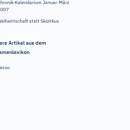
hronik-Kalendarium Januar-März
2007
eltwirtschaft statt Skizirkus
ere Artikel aus dem
amenlexikon
asuo