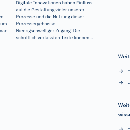
Digitale Innovationen haben Einfluss
auf die Gestaltung vieler unserer
Prozesse und die Nutzung dieser
en
Prozessergebnisse.
s um
Niedrigschwelliger Zugang: Die
 man
schriftlich verfassten Texte können...
Weit
F
F
Weit
wiss
C