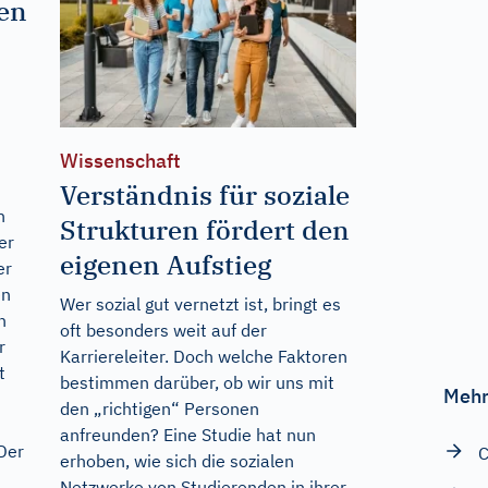
en
Wissenschaft
Verständnis für soziale
n
Strukturen fördert den
er
eigenen Aufstieg
er
en
Wer sozial gut vernetzt ist, bringt es
n
oft besonders weit auf der
r
Karriereleiter. Doch welche Faktoren
t
bestimmen darüber, ob wir uns mit
Mehr
den „richtigen“ Personen
anfreunden? Eine Studie hat nun
Der
C
erhoben, wie sich die sozialen
Netzwerke von Studierenden in ihrer