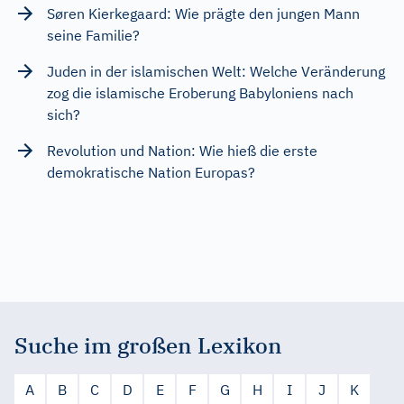
Søren Kierkegaard: Wie prägte den jungen Mann
seine Familie?
Juden in der islamischen Welt: Welche Veränderung
zog die islamische Eroberung Babyloniens nach
sich?
Revolution und Nation: Wie hieß die erste
demokratische Nation Europas?
Suche im großen Lexikon
A
B
C
D
E
F
G
H
I
J
K