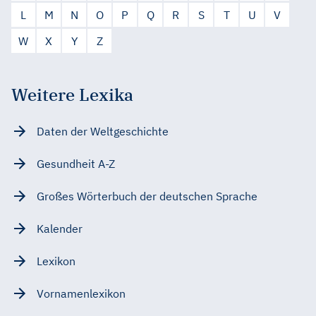
L
M
N
O
P
Q
R
S
T
U
V
W
X
Y
Z
Weitere Lexika
Daten der Weltgeschichte
Gesundheit A-Z
Großes Wörterbuch der deutschen Sprache
Kalender
Lexikon
Vornamenlexikon