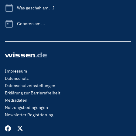
Was geschah am ...?
Geboren am ...
Footer
Impressum
Menu
Datenschutz
Legal
Datenschutzeinstellungen
Erklärung zur Barrierefreiheit
Mediadaten
Nutzungsbedingungen
Newsletter Registrierung