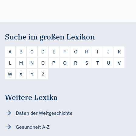
Suche im großen Lexikon
A
B
C
D
E
F
G
H
I
J
K
L
M
N
O
P
Q
R
S
T
U
V
W
X
Y
Z
Weitere Lexika
Daten der Weltgeschichte
Gesundheit A-Z