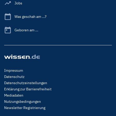
Jobs
Was geschah am ...?
Geboren am ...
Footer
Impressum
Menu
Datenschutz
Legal
Datenschutzeinstellungen
Erklärung zur Barrierefreiheit
Mediadaten
Nutzungsbedingungen
Newsletter Registrierung