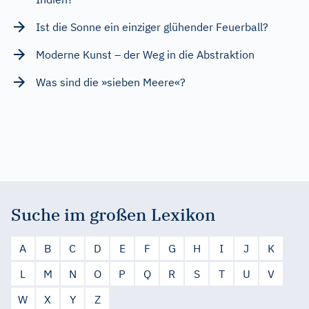
Ist die Sonne ein einziger glühender Feuerball?
Moderne Kunst – der Weg in die Abstraktion
Was sind die »sieben Meere«?
Suche im großen Lexikon
A
B
C
D
E
F
G
H
I
J
K
L
M
N
O
P
Q
R
S
T
U
V
W
X
Y
Z