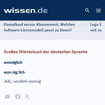
Open 
Einmalkauf versus Abonnement: Welches
Lego St
Software-Lizenzmodell passt zu Ihnen?
seit Jah
Großes Wörterbuch der deutschen Sprache
wonniglich
ọ
w
n
|
nig
|
lich
〈
〉
Adj.
; veraltet
wonnig