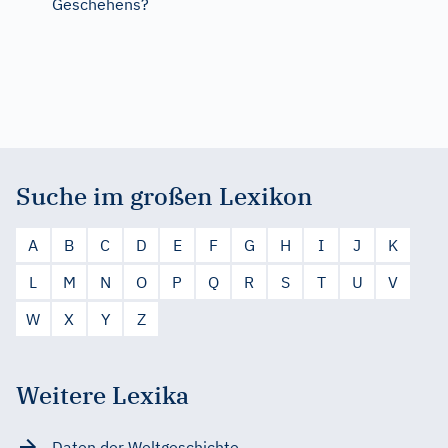
Geschehens?
Suche im großen Lexikon
A
B
C
D
E
F
G
H
I
J
K
L
M
N
O
P
Q
R
S
T
U
V
W
X
Y
Z
Weitere Lexika
Daten der Weltgeschichte