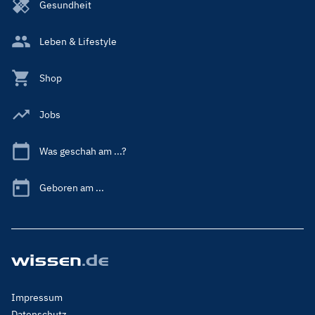
Gesundheit
Leben & Lifestyle
Shop
Jobs
Was geschah am ...?
Geboren am ...
Footer
Impressum
Menu
Datenschutz