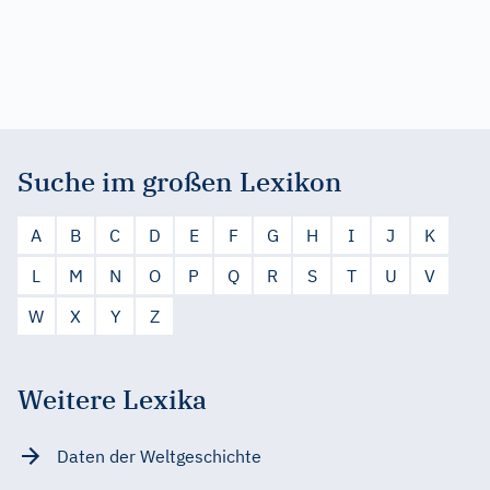
Suche im großen Lexikon
A
B
C
D
E
F
G
H
I
J
K
L
M
N
O
P
Q
R
S
T
U
V
W
X
Y
Z
Weitere Lexika
Daten der Weltgeschichte