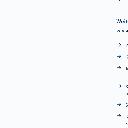
Weit
wiss
Z
K
I
F
S
n
S
D
k