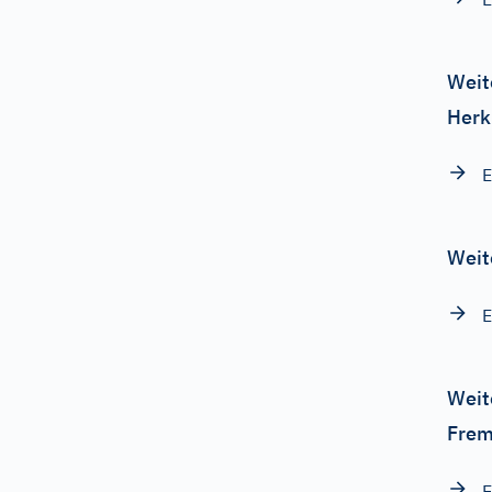
Weit
Herk
E
Weit
E
Weit
Frem
E