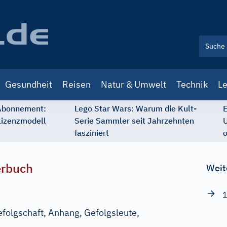
Gesundheit
Reisen
Natur & Umwelt
Technik
Le
 Abonnement:
Lego Star Wars: Warum die Kult-
E
Lizenzmodell
Serie Sammler seit Jahrzehnten
U
fasziniert
o
erbuch
Weit
1
efolgschaft, Anhang, Gefolgsleute,