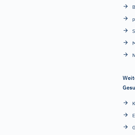
B
p
S
M
N
Weit
Gesu
K
E
G