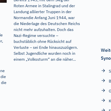
Roten Armee in Stalingrad und der
Landung alliierter Truppen in der
Normandie Anfang Juni 1944, war
die Niederlage des Deutschen Reichs
nicht mehr aufzuhalten. Doch das
de
Nazi-Regime versuchte –
r,
buchstäblich ohne Rücksicht auf
Verluste – sei Ende hinauszuzögern.
Weit
Selbst Jugendliche wurden noch in
Syno
einem „Volkssturm“ an die näher...
hne
S
 die
B
 die
G
K
E