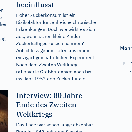
beeinflusst
en
Hoher Zuckerkonsum ist ein
as
Risikofaktor für zahlreiche chronische
ihen
Erkrankungen. Doch wie wirkt es sich
aus, wenn schon kleine Kinder
eigt
Zuckerhaltiges zu sich nehmen?
Mehr
Aufschluss geben Daten aus einem
einzigartigen natürlichen Experiment:
D
Nach dem Zweiten Weltkrieg
z
rationierte Großbritannien noch bis
ins Jahr 1953 den Zucker für die...
Interview: 80 Jahre
Ende des Zweiten
Weltkriegs
Das Ende war schon lange absehbar:
Bereits 1943, mit dem Sieg der