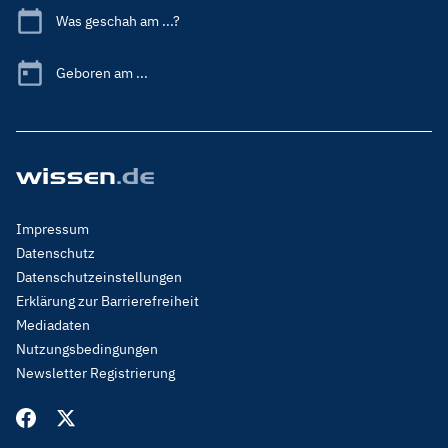
Was geschah am ...?
Geboren am ...
Footer
Impressum
Menu
Datenschutz
Legal
Datenschutzeinstellungen
Erklärung zur Barrierefreiheit
Mediadaten
Nutzungsbedingungen
Newsletter Registrierung