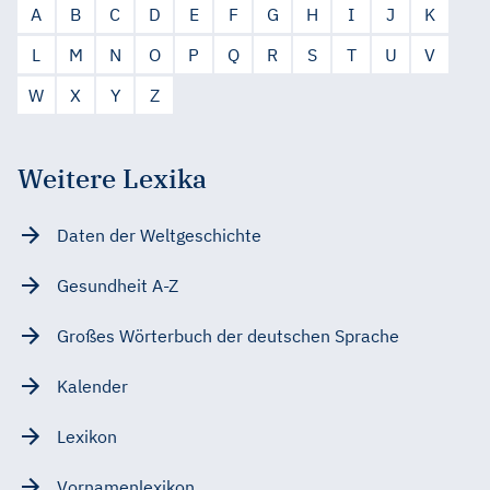
A
B
C
D
E
F
G
H
I
J
K
L
M
N
O
P
Q
R
S
T
U
V
W
X
Y
Z
Weitere Lexika
Daten der Weltgeschichte
Gesundheit A-Z
Großes Wörterbuch der deutschen Sprache
Kalender
Lexikon
Vornamenlexikon