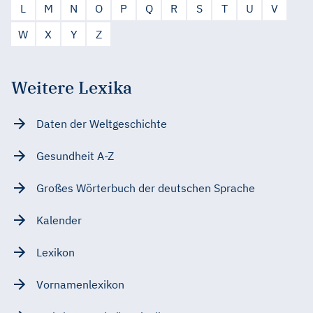
L
M
N
O
P
Q
R
S
T
U
V
W
X
Y
Z
Weitere Lexika
Daten der Weltgeschichte
Gesundheit A-Z
Großes Wörterbuch der deutschen Sprache
Kalender
Lexikon
Vornamenlexikon