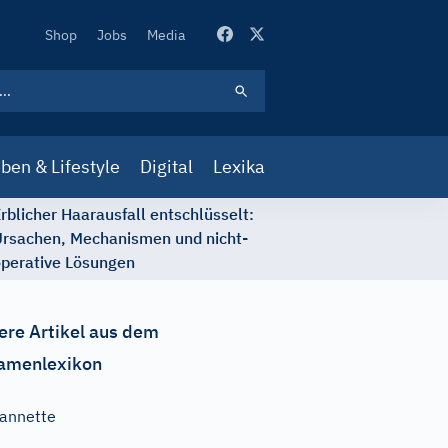
Secondary
Shop
Jobs
Media
Navigation
ben & Lifestyle
Digital
Lexika
rblicher Haarausfall entschlüsselt:
rsachen, Mechanismen und nicht-
perative Lösungen
ere Artikel aus dem
amenlexikon
annette