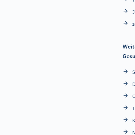
J
z
Weit
Gesu
S
D
O
T
K
N