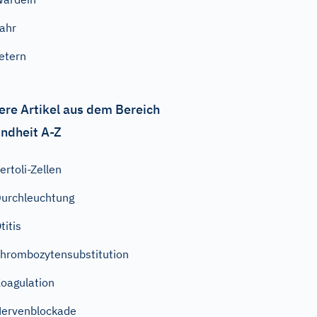
ahr
etern
ere Artikel aus dem Bereich
ndheit A-Z
ertoli-Zellen
urchleuchtung
titis
hrombozytensubstitution
oagulation
ervenblockade