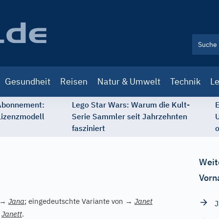
Gesundheit
Reisen
Natur & Umwelt
Technik
Le
 Abonnement:
Lego Star Wars: Warum die Kult-
E
Lizenzmodell
Serie Sammler seit Jahrzehnten
U
fasziniert
o
Weit
Vorn
→
Jana
; eingedeutschte Variante von
→
Janet
J
→
Janett
.