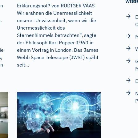
wiss
en
Erklärungsnot? von RÜDIGER VAAS
Wir erahnen die Unermesslichkeit
E
.
unserer Unwissenheit, wenn wir die
Unermesslichkeit des
Sternenhimmels betrachten“, sagte
M
der Philosoph Karl Popper 1960 in
W
ie
einem Vortrag in London. Das James
,
Webb Space Telescope (JWST) späht
G
en
seit...
M
E
N
P