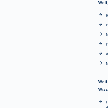
Welt
R
P
I
P
A
N
Weit
Wiss
F
d