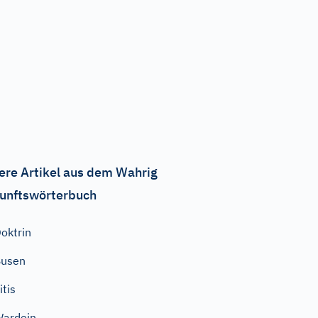
ere Artikel aus dem Wahrig
unftswörterbuch
oktrin
Busen
itis
ardein