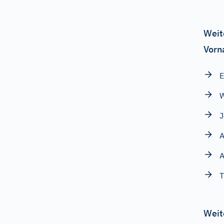
Weit
Vorn
E
J
A
A
T
Weit