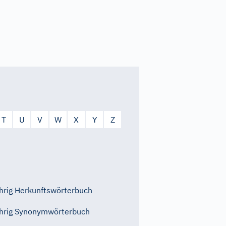
T
U
V
W
X
Y
Z
rig Herkunftswörterbuch
hrig Synonymwörterbuch