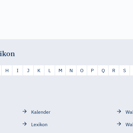
ikon
H
I
J
K
L
M
N
O
P
Q
R
S
Kalender
Wah
Lexikon
Wa