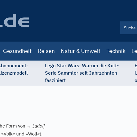
Gesundheit
Reisen
Natur & Umwelt
Technik
Le
 Abonnement:
Lego Star Wars: Warum die Kult-
E
Lizenzmodell
Serie Sammler seit Jahrzehnten
U
fasziniert
o
che Form von
→
Ludolf
»Volk« und »Wolf«).