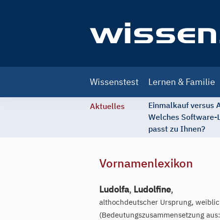
Main
Wissenstest
Lernen & Familie
navigation
Einmalkauf versus
Aktuelles
Welches Software-
passt zu Ihnen?
Vornamenlexikon
Ludolfa
,
Ludolfine
,
althochdeutscher Ursprung, weibli
(Bedeutungszusammensetzung aus: 