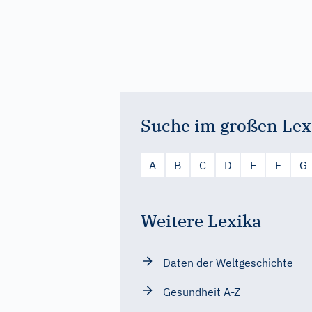
Suche im großen Lex
A
B
C
D
E
F
G
Weitere Lexika
Daten der Weltgeschichte
Gesundheit A-Z