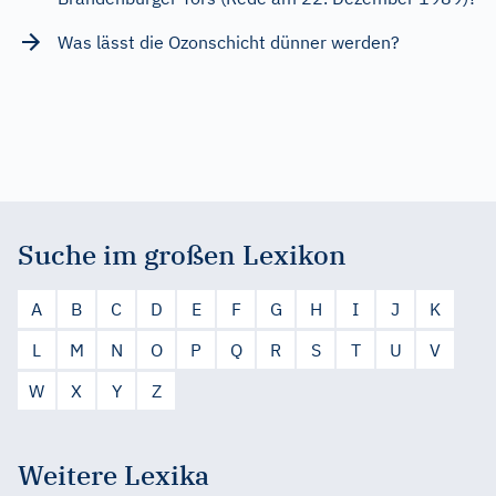
Was lässt die Ozonschicht dünner werden?
Suche im großen Lexikon
A
B
C
D
E
F
G
H
I
J
K
L
M
N
O
P
Q
R
S
T
U
V
W
X
Y
Z
Weitere Lexika