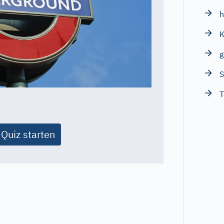
h
K
g
S
T
Quiz starten