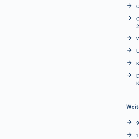
C
C
W
U
K
D
K
Weit
9
1