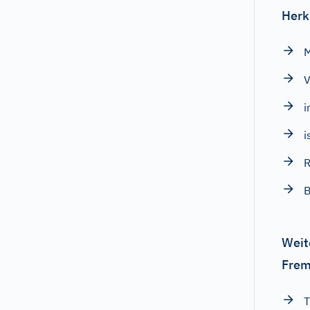
Herk
V
i
i
R
B
Weit
Frem
T