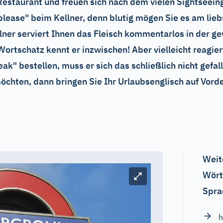
Restaurant und freuen sich nach dem vielen Sightseein
please" beim Kellner, denn blutig mögen Sie es am liebs
llner serviert Ihnen das Fleisch kommentarlos in der g
ortschatz kennt er inzwischen! Aber vielleicht reagier
k" bestellen, muss er sich das schließlich nicht gefal
chten, dann bringen Sie Ihr Urlaubsenglisch auf Vord
Weit
Wört
Bild vergrößern
Spra