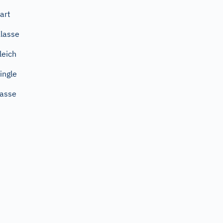
art
lasse
leich
ingle
asse