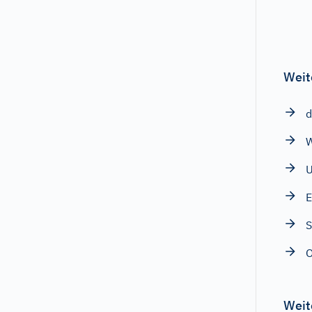
Weit
d
W
E
S
O
Weit