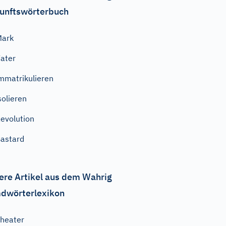
unftswörterbuch
Mark
ater
mmatrikulieren
solieren
evolution
astard
ere Artikel aus dem Wahrig
dwörterlexikon
heater