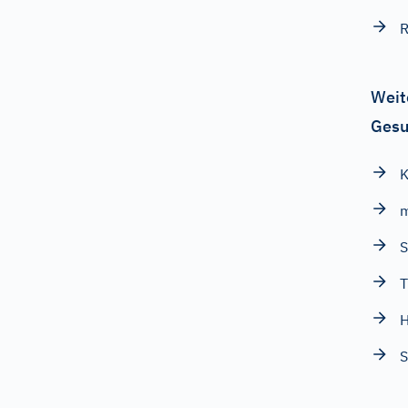
Weit
Gesu
K
m
S
H
S