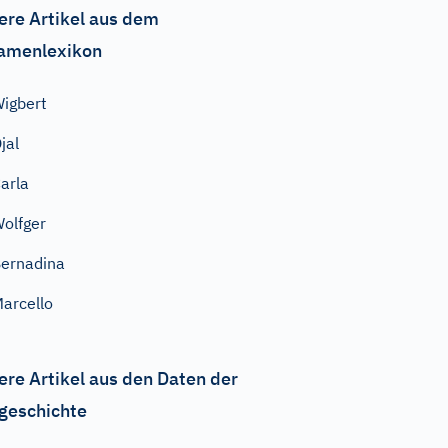
ere Artikel aus dem
amenlexikon
igbert
jal
arla
olfger
ernadina
arcello
ere Artikel aus den Daten der
geschichte