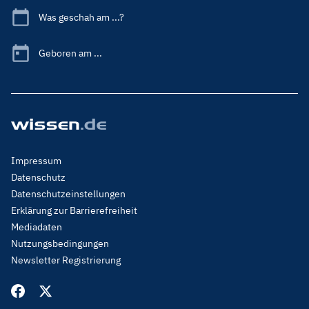
Was geschah am ...?
Geboren am ...
Footer
Impressum
Menu
Datenschutz
Legal
Datenschutzeinstellungen
Erklärung zur Barrierefreiheit
Mediadaten
Nutzungsbedingungen
Newsletter Registrierung