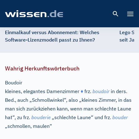
Open 
Einmalkauf versus Abonnement: Welches
Lego St
Software-Lizenzmodell passt zu Ihnen?
seit Jah
Wahrig Herkunftswörterbuch
Boudoir
kleines, elegantes Damenzimmer
♦
frz.
boudoir
in ders.
Bed., auch „Schmollwinkel“, also „kleines Zimmer, in das
man sich zurückziehen kann, wenn man schlechte Laune
hat“, zu
frz.
bouderie
„schlechte Laune“ und
frz.
bouder
„schmollen, maulen“