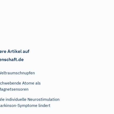
ere Artikel auf
enschaft.de
eltraumschnupfen
chwebende Atome als
agnetsensoren
ie individuelle Neurostimulation
arkinson-Symptome lindert