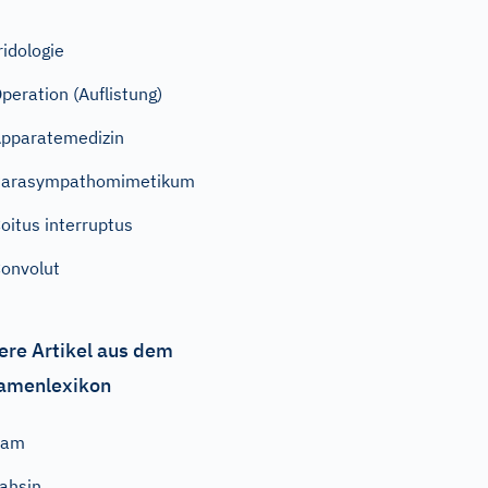
ridologie
peration (Auflistung)
pparatemedizin
Parasympathomimetikum
oitus interruptus
onvolut
ere Artikel aus dem
amenlexikon
Sam
ahsin