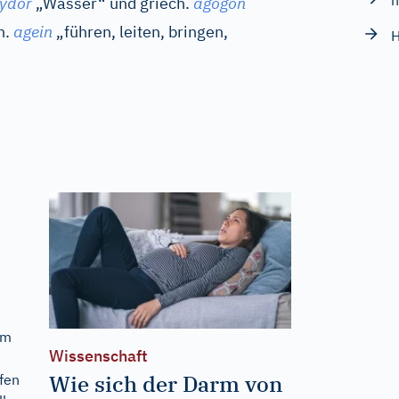
h
ydor
„Wasser“ und
griech.
agogon
h.
agein
„führen, leiten, bringen,
em
Wissenschaft
Wie sich der Darm von
ufen