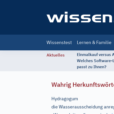
Main
Wissenstest
Lernen & Familie
navigation
Einmalkauf versus
Aktuelles
Welches Software-
passt zu Ihnen?
Wahrig Herkunftswört
Hydragogum
die Wasserausscheidung anre