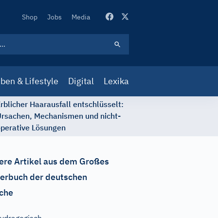
Secondary
Shop
Jobs
Media
Navigation
ben & Lifestyle
Digital
Lexika
rblicher Haarausfall entschlüsselt:
rsachen, Mechanismen und nicht-
perative Lösungen
ere Artikel aus dem Großes
erbuch der deutschen
che