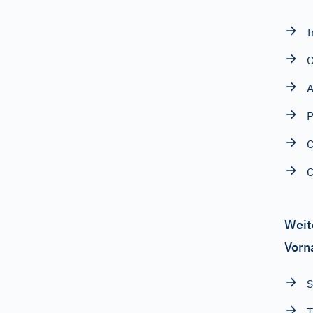
I
O
A
C
C
Weit
Vorn
T