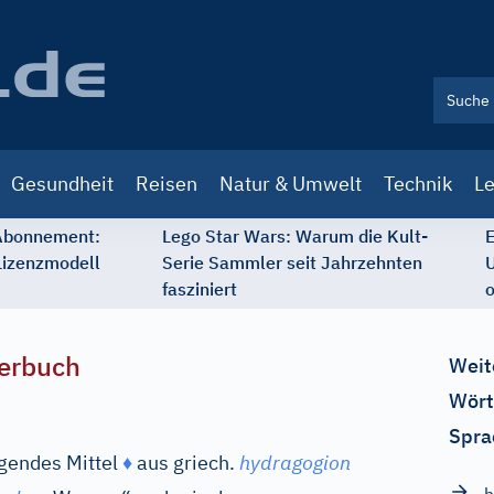
Gesundheit
Reisen
Natur & Umwelt
Technik
Le
 Abonnement:
Lego Star Wars: Warum die Kult-
E
Lizenzmodell
Serie Sammler seit Jahrzehnten
U
fasziniert
o
erbuch
Weit
Wört
Spra
gendes Mittel
♦
aus
griech.
hydragogion