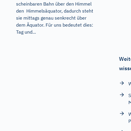
scheinbaren Bahn über den Himmel
den Himmelsäquator, dadurch steht
sie mittags genau senkrecht über
dem Äquator. Für uns bedeutet dies:
Tag und...
Weit
wiss
W
S
M
W
P