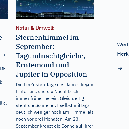
Natur & Umwelt
e
Sternenhimmel im
Weit
September:
Herk
Tagundnachtgleiche,
ern
Erntemond und
 DE
Jupiter in Opposition
t
b,
Die heißesten Tage des Jahres liegen
hinter uns und die Nacht bricht
immer früher herein. Gleichzeitig
lle.
steht die Sonne jetzt selbst mittags
deutlich weniger hoch am Himmel als
noch vor drei Monaten. Am 23.
September kreuzt die Sonne auf ihrer