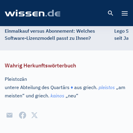
Open 
Einmalkauf versus Abonnement: Welches
Lego St
Software-Lizenzmodell passt zu Ihnen?
seit Jah
Wahrig Herkunftswörterbuch
Pleistozän
untere Abteilung des Quartärs
♦
aus
griech.
pleistos
„am
meisten“ und
griech.
kainos
„neu“