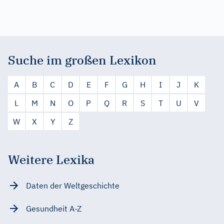
Suche im großen Lexikon
A
B
C
D
E
F
G
H
I
J
K
L
M
N
O
P
Q
R
S
T
U
V
W
X
Y
Z
Weitere Lexika
Daten der Weltgeschichte
Gesundheit A-Z