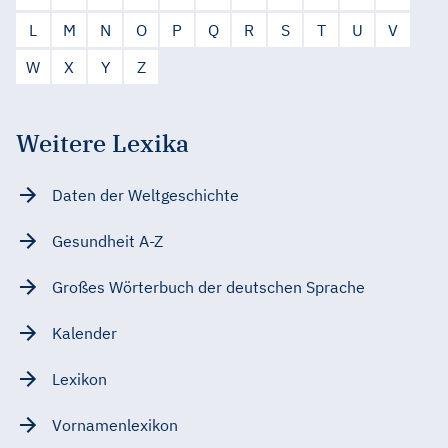
L
M
N
O
P
Q
R
S
T
U
V
W
X
Y
Z
Weitere Lexika
Daten der Weltgeschichte
Gesundheit A-Z
Großes Wörterbuch der deutschen Sprache
Kalender
Lexikon
Vornamenlexikon