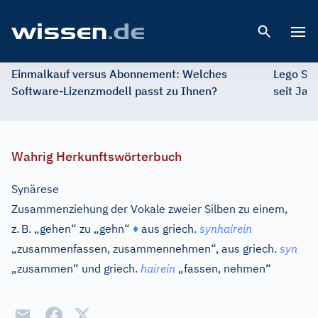
Open 
Einmalkauf versus Abonnement: Welches
Lego St
Software-Lizenzmodell passt zu Ihnen?
seit Jah
Wahrig Herkunftswörterbuch
Synärese
Zusammenziehung der Vokale zweier Silben zu einem,
z.
B. „gehen“ zu „gehn“
♦
aus
griech.
synhairein
„zusammenfassen, zusammennehmen“, aus
griech.
syn
„zusammen“ und
griech.
hairein
„fassen, nehmen“