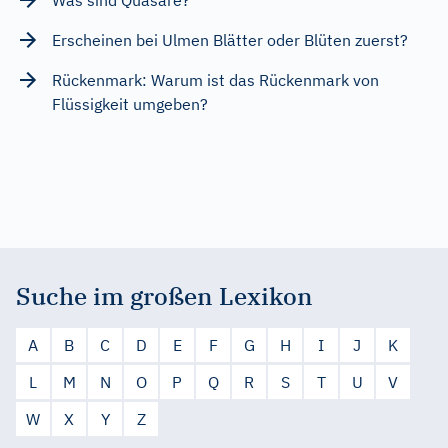
Erscheinen bei Ulmen Blätter oder Blüten zuerst?
Rückenmark: Warum ist das Rückenmark von
Flüssigkeit umgeben?
Suche im großen Lexikon
A
B
C
D
E
F
G
H
I
J
K
L
M
N
O
P
Q
R
S
T
U
V
W
X
Y
Z