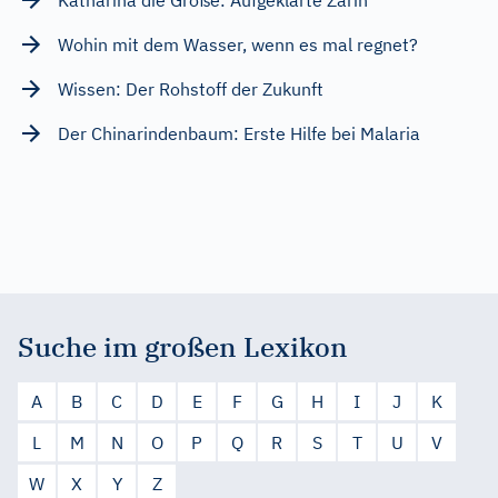
Wohin mit dem Wasser, wenn es mal regnet?
Wissen: Der Rohstoff der Zukunft
Der Chinarindenbaum: Erste Hilfe bei Malaria
Suche im großen Lexikon
A
B
C
D
E
F
G
H
I
J
K
L
M
N
O
P
Q
R
S
T
U
V
W
X
Y
Z