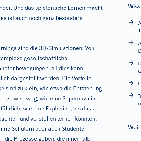
Wiss
inder. Und das spielerische Lernen macht
 es ist auch noch ganz besonders
A
T
A
arnings sind die 3D-Simulationen: Von
D
omplexe gesellschaftliche
D
anetenbewegungen, all dies kann
a
ich dargestellt werden. Die Vorteile
O
se sind zu klein, wie etwa die Entstehung
I
r zu weit weg, wie eine Supernova in
u
fährlich, wie eine Explosion, als dass
obachten und verstehen lernen könnten.
Weit
mme Schülern oder auch Studenten
in die Prozesse geben, die innerhalb