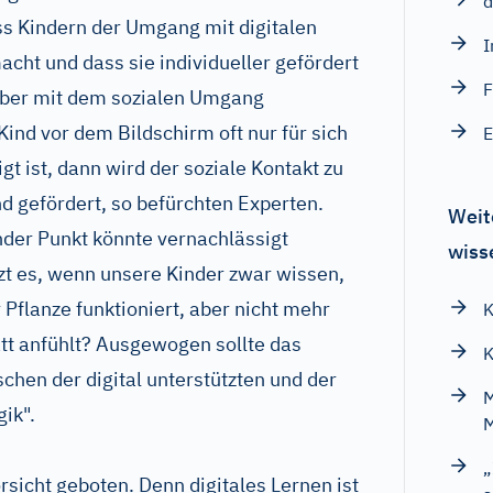
d
s Kindern der Umgang mit digitalen
I
cht und dass sie individueller gefördert
F
aber mit dem sozialen Umgang
ind vor dem Bildschirm oft nur für sich
gt ist, dann wird der soziale Kontakt zu
d gefördert, so befürchten Experten.
Weit
der Punkt könnte vernachlässigt
wiss
zt es, wenn unsere Kinder zwar wissen,
 Pflanze funktioniert, aber nicht mehr
K
att anfühlt? Ausgewogen sollte das
K
schen der digital unterstützten und der
M
ik".
M
„
rsicht geboten. Denn digitales Lernen ist