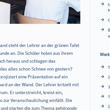
U
C
B
a
and steht der Lehrer an der grünen Tafel
unde an. Die Schüler holen aus ihrem
Weit
Buch heraus und schlagen das
7
 das alles schon Schnee von gestern?
rojiziert eine Präsentation auf ein
2
ard an der Wand. Der Lehrer kritzelt mit
3
rum. Er unterstreicht, kreist ein,
7
 zur Veranschaulichung einfällt. Die
1
 und starten die zum Thema gehörende