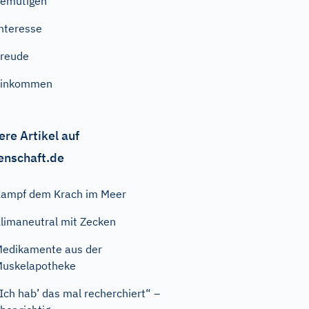
emütigen
nteresse
reude
Einkommen
ere Artikel auf
enschaft.de
ampf dem Krach im Meer
limaneutral mit Zecken
edikamente aus der
uskelapotheke
Ich hab’ das mal recherchiert“ –