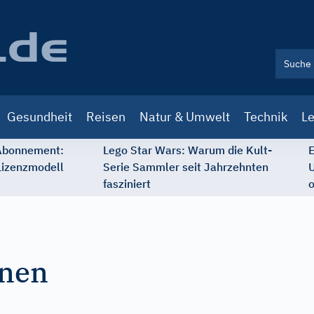
Gesundheit
Reisen
Natur & Umwelt
Technik
Le
 Abonnement:
Lego Star Wars: Warum die Kult-
E
Lizenzmodell
Serie Sammler seit Jahrzehnten
U
fasziniert
o
rnen