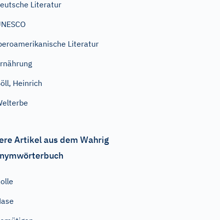
eutsche Literatur
UNESCO
beroamerikanische Literatur
rnährung
öll, Heinrich
elterbe
ere Artikel aus dem Wahrig
nymwörterbuch
olle
Nase