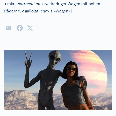
<
mlat.
carracutium
»zweirädriger Wagen mit hohen
Rädern«,
<
gallolat.
carrus
»Wagen«
]