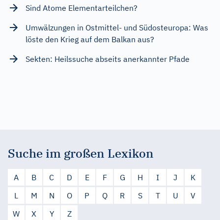
Sind Atome Elementarteilchen?
Umwälzungen in Ostmittel- und Südosteuropa: Was
löste den Krieg auf dem Balkan aus?
Sekten: Heilssuche abseits anerkannter Pfade
Suche im großen Lexikon
A
B
C
D
E
F
G
H
I
J
K
L
M
N
O
P
Q
R
S
T
U
V
W
X
Y
Z