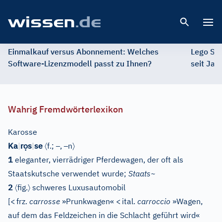
Open 
Einmalkauf versus Abonnement: Welches
Lego St
Software-Lizenzmodell passt zu Ihnen?
seit Jah
Wahrig Fremdwörterlexikon
Karosse
ọ
〈
–
–
〉
Ka
|
r
s
|
se
f.;
,
n
1
eleganter, vierrädriger Pferdewagen, der oft als
Staatskutsche verwendet wurde;
Staats~
〈
〉
2
fig.
schweres Luxusautomobil
[
<
frz.
carrosse
»Prunkwagen«
<
ital.
carroccio
»Wagen,
auf dem das Feldzeichen in die Schlacht geführt wird«