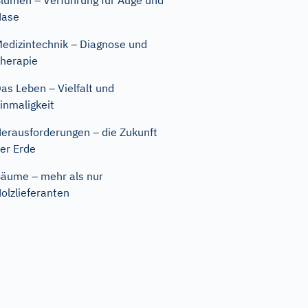
lumen – Verführung für Auge und
Nase
edizintechnik – Diagnose und
herapie
as Leben – Vielfalt und
inmaligkeit
erausforderungen – die Zukunft
er Erde
äume – mehr als nur
olzlieferanten