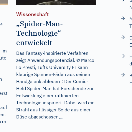
B
Wissenschaft
M
e
„Spider-Man-
T
Technologie“
D
entwickelt
E
t im
Das Fantasy-inspirierte Verfahren
H
ute
zeigt Anwendungspotenzial. © Marco
d
Lo Presti, Tufts University Er kann
klebrige Spinnen-Fäden aus seinem
B
n
Handgelenk abfeuern: Der Comic-
H
Held Spider-Man hat Forschende zur
erst
Entwicklung einer raffinierten
Technologie inspiriert. Dabei wird ein
 auf
Strahl aus flüssiger Seide aus einer
en.
Düse abgeschossen,...
 er