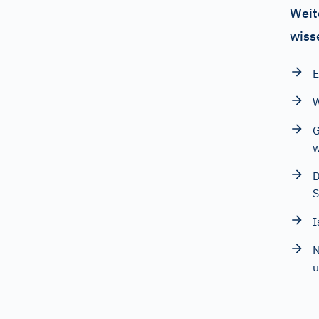
Weit
wiss
E
W
G
w
D
I
N
u