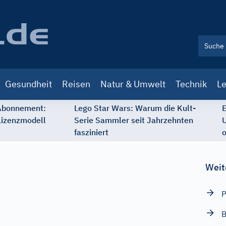
Gesundheit
Reisen
Natur & Umwelt
Technik
Le
 Abonnement:
Lego Star Wars: Warum die Kult-
E
Lizenzmodell
Serie Sammler seit Jahrzehnten
U
fasziniert
o
Weit
P
B