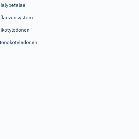
ialypetalae
flanzensystem
ikotyledonen
onokotyledonen