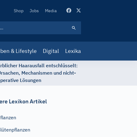
Secondary
Shop
Jobs
Media
Navigation
ben & Lifestyle
Digital
Lexika
rblicher Haarausfall entschlüsselt:
rsachen, Mechanismen und nicht-
perative Lösungen
ere Lexikon Artikel
flanzen
lütenpflanzen