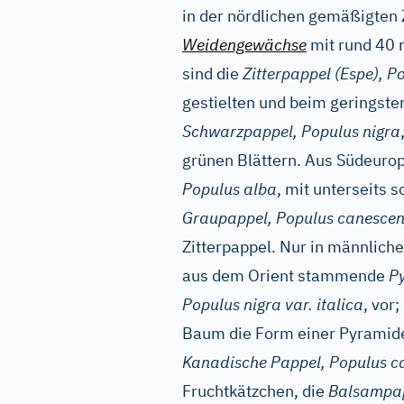
in der nördlichen gemäßigten 
Weidengewächse
mit rund 40 
sind die
Zitterpappel (Espe), P
gestielten und beim geringsten
Schwarzpappel, Populus nigra
grünen Blättern. Aus Südeuro
Populus alba
, mit unterseits 
Graupappel, Populus canesce
Zitterpappel. Nur in männlic
aus dem Orient stammende
Py
Populus nigra var. italica
, vor
Baum die Form einer Pyramid
Kanadische Pappel, Populus c
Fruchtkätzchen, die
Balsampap