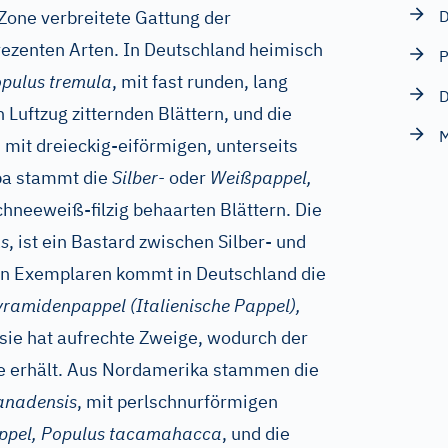
Zone verbreitete Gattung der
D
rezenten Arten. In Deutschland heimisch
P
opulus tremula
, mit fast runden, lang
D
 Luftzug zitternden Blättern, und die
M
, mit dreieckig-eiförmigen, unterseits
pa stammt die
Silber-
oder
Weißpappel,
schneeweiß-filzig behaarten Blättern. Die
ns
, ist ein Bastard zwischen Silber- und
hen Exemplaren kommt in Deutschland die
ramidenpappel (Italienische Pappel),
; sie hat aufrechte Zweige, wodurch der
e erhält. Aus Nordamerika stammen die
anadensis
, mit perlschnurförmigen
pel, Populus tacamahacca
, und die