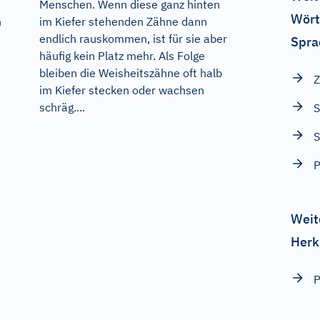
Menschen. Wenn diese ganz hinten
Wört
n
im Kiefer stehenden Zähne dann
endlich rauskommen, ist für sie aber
Spra
häufig kein Platz mehr. Als Folge
bleiben die Weisheitszähne oft halb
Z
im Kiefer stecken oder wachsen
schräg....
S
S
P
Weit
Herk
P