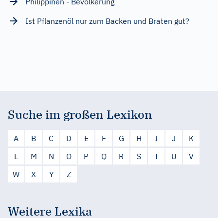
Philippinen - Bevölkerung
Ist Pflanzenöl nur zum Backen und Braten gut?
Suche im großen Lexikon
A
B
C
D
E
F
G
H
I
J
K
L
M
N
O
P
Q
R
S
T
U
V
W
X
Y
Z
Weitere Lexika