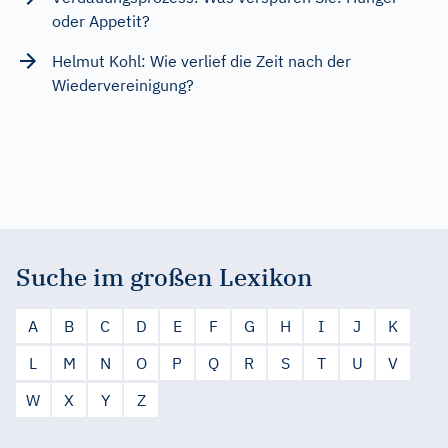
oder Appetit?
Helmut Kohl: Wie verlief die Zeit nach der
Wiedervereinigung?
Suche im großen Lexikon
A
B
C
D
E
F
G
H
I
J
K
L
M
N
O
P
Q
R
S
T
U
V
W
X
Y
Z