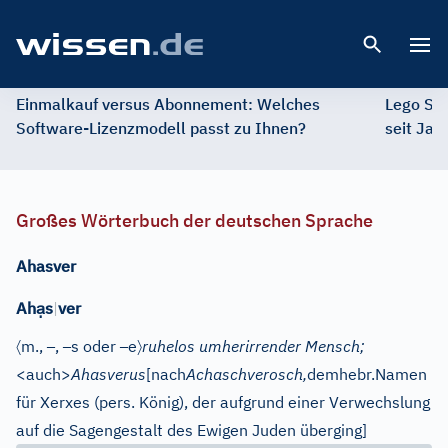
Open 
Einmalkauf versus Abonnement: Welches
Lego St
Software-Lizenzmodell passt zu Ihnen?
seit Jah
Großes Wörterbuch der deutschen Sprache
Ahasver
ạ
Ah
s
|
ver
〈
–
–
–
〉
m.
,
,
s oder
e
ruhelos umherirrender Mensch;
<auch>
Ahasverus
[nach
Achaschverosch,
dem
hebr.
Namen
für Xerxes (pers. König), der aufgrund einer Verwechslung
auf die Sagengestalt des Ewigen Juden überging]