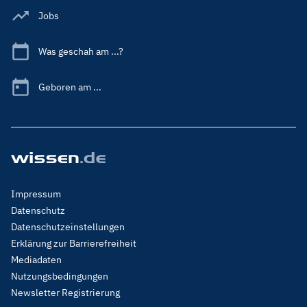
Jobs
Was geschah am ...?
Geboren am ...
Footer
Impressum
Menu
Datenschutz
Legal
Datenschutzeinstellungen
Erklärung zur Barrierefreiheit
Mediadaten
Nutzungsbedingungen
Newsletter Registrierung