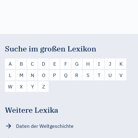
Suche im großen Lexikon
A
B
C
D
E
F
G
H
I
J
K
L
M
N
O
P
Q
R
S
T
U
V
W
X
Y
Z
Weitere Lexika
Daten der Weltgeschichte