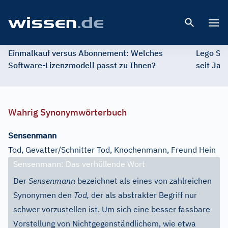
Open 
Einmalkauf versus Abonnement: Welches
Lego St
Software-Lizenzmodell passt zu Ihnen?
seit Jah
Wahrig Synonymwörterbuch
Sensenmann
Tod, Gevatter/Schnitter Tod, Knochenmann, Freund Hein
Sensenmann: Das verhüllende Wort
Der
Sensenmann
bezeichnet als eines von zahlreichen
Synonymen den
Tod,
der als abstrakter Begriff nur
schwer vorzustellen ist. Um sich eine besser fassbare
Vorstellung von Nichtgegenständlichem, wie etwa