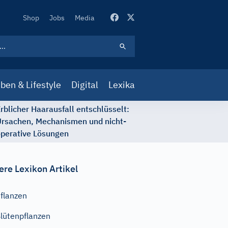
Secondary
Shop
Jobs
Media
Navigation
ben & Lifestyle
Digital
Lexika
rblicher Haarausfall entschlüsselt:
rsachen, Mechanismen und nicht-
perative Lösungen
ere Lexikon Artikel
flanzen
lütenpflanzen