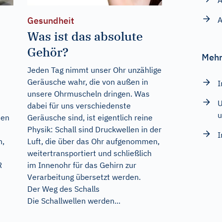
A
A
Gesundheit
Was ist das absolute
Gehör?
Mehr
Jeden Tag nimmt unser Ohr unzählige
Geräusche wahr, die von außen in
I
unsere Ohrmuscheln dringen. Was
U
dabei für uns verschiedenste
u
hen
Geräusche sind, ist eigentlich reine
Physik: Schall sind Druckwellen in der
I
n,
Luft, die über das Ohr aufgenommen,
weitertransportiert und schließlich
R
im Innenohr für das Gehirn zur
Verarbeitung übersetzt werden.
Der Weg des Schalls
Die Schallwellen werden...