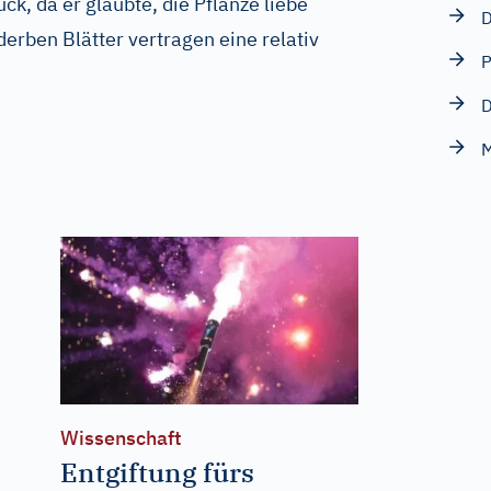
ck, da er glaubte, die Pflanze liebe
D
derben Blätter vertragen eine relativ
P
D
M
Wissenschaft
Entgiftung fürs