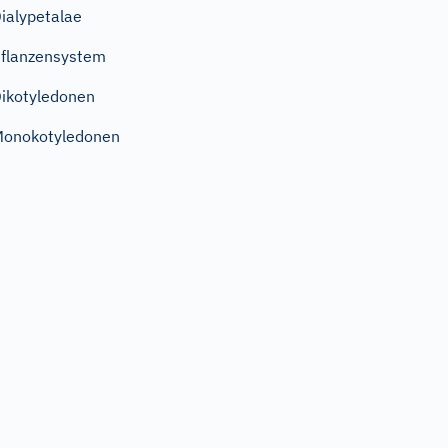
ialypetalae
flanzensystem
ikotyledonen
onokotyledonen