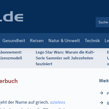
Gesundheit
Reisen
Natur & Umwelt
Technik
Le
 Abonnement:
Lego Star Wars: Warum die Kult-
E
Lizenzmodell
Serie Sammler seit Jahrzehnten
U
fasziniert
o
erbuch
Weit
P
geht der Name auf
griech.
azaleos
B