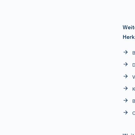
Weit
Herk
D
V
K
B
O