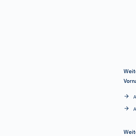
Weit
Vorn
A
A
Weit