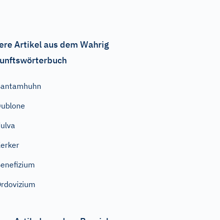
ere Artikel aus dem Wahrig
unftswörterbuch
Bantamhuhn
ublone
ulva
erker
enefizium
rdovizium