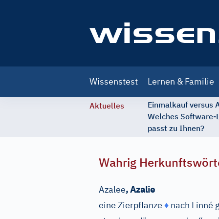
Main
Wissenstest
Lernen & Familie
navigation
Einmalkauf versus
Aktuelles
Welches Software-
passt zu Ihnen?
Wahrig Herkunftswört
Azalee
,
Azalie
eine Zierpflanze
♦
nach Linné 