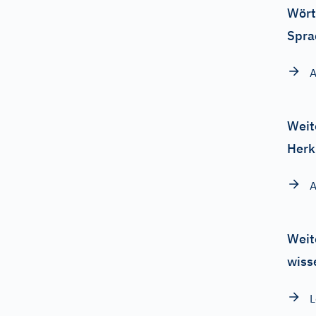
Wört
Spra
A
Weit
Herk
A
Weit
wiss
L