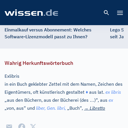
Open 
Einmalkauf versus Abonnement: Welches
Lego St
Software-Lizenzmodell passt zu Ihnen?
seit Jah
Wahrig Herkunftswörterbuch
Exlibris
in ein Buch geklebter Zettel mit dem Namen, Zeichen des
Eigentümers, oft künstlerisch gestaltet
♦
aus
lat.
ex libris
…
„aus den Büchern, aus der Bücherei (des
)“, aus
ex
„von, aus“ und
liber,
Gen.
libri,
„Buch“,
→
Libretto