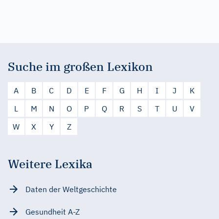
Suche im großen Lexikon
A
B
C
D
E
F
G
H
I
J
K
L
M
N
O
P
Q
R
S
T
U
V
W
X
Y
Z
Weitere Lexika
Daten der Weltgeschichte
Gesundheit A-Z