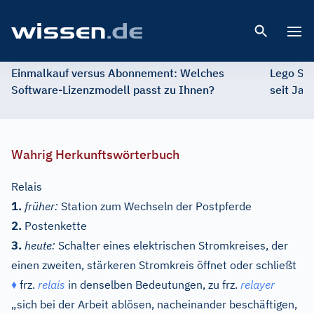
Open 
Einmalkauf versus Abonnement: Welches
Lego St
Software-Lizenzmodell passt zu Ihnen?
seit Jah
Wahrig Herkunftswörterbuch
Relais
1.
früher:
Station zum Wechseln der Postpferde
2.
Postenkette
3.
heute:
Schalter eines elektrischen Stromkreises, der
einen zweiten, stärkeren Stromkreis öffnet oder schließt
♦
frz.
relais
in denselben Bedeutungen, zu
frz.
relayer
„sich bei der Arbeit ablösen, nacheinander beschäftigen,