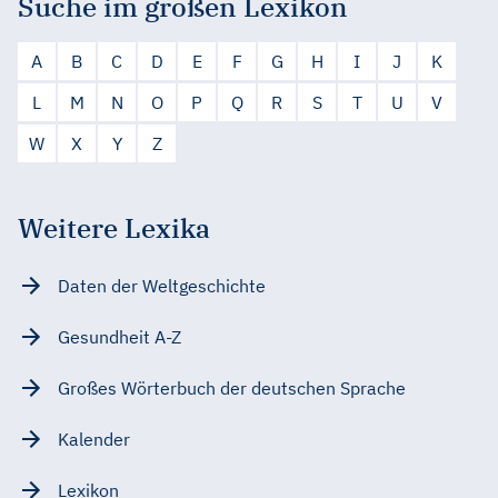
Suche im großen Lexikon
A
B
C
D
E
F
G
H
I
J
K
L
M
N
O
P
Q
R
S
T
U
V
W
X
Y
Z
Weitere Lexika
Daten der Weltgeschichte
Gesundheit A-Z
Großes Wörterbuch der deutschen Sprache
Kalender
Lexikon