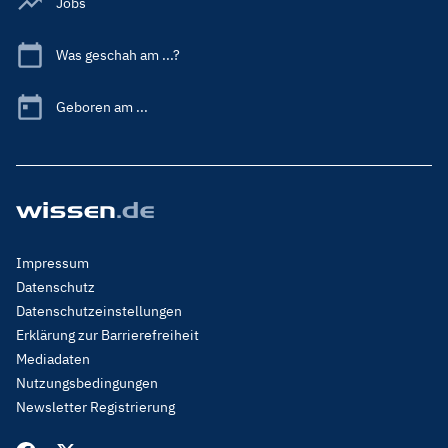
Jobs
Was geschah am ...?
Geboren am ...
Footer
Impressum
Menu
Datenschutz
Legal
Datenschutzeinstellungen
Erklärung zur Barrierefreiheit
Mediadaten
Nutzungsbedingungen
Newsletter Registrierung