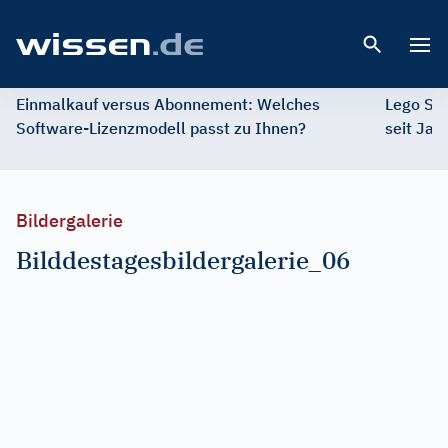
Open 
Einmalkauf versus Abonnement: Welches
Lego St
Software-Lizenzmodell passt zu Ihnen?
seit Jah
Bildergalerie
Bilddestagesbildergalerie_06