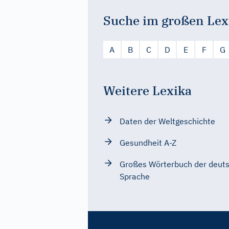
Suche im großen Lex
A
B
C
D
E
F
G
Weitere Lexika
Daten der Weltgeschichte
Gesundheit A-Z
Großes Wörterbuch der deut
Sprache