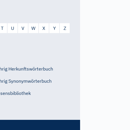
T
U
V
W
X
Y
Z
rig Herkunftswörterbuch
hrig Synonymwörterbuch
sensbibliothek