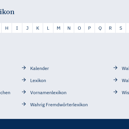
ikon
H
I
J
K
L
M
N
O
P
Q
R
S
Kalender
Wah
Lexikon
Wa
schen
Vornamenlexikon
Wis
Wahrig Fremdwörterlexikon