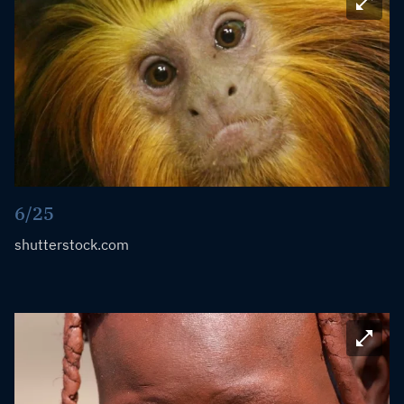
Bild ve
6/25
shutterstock.com
Bild ve