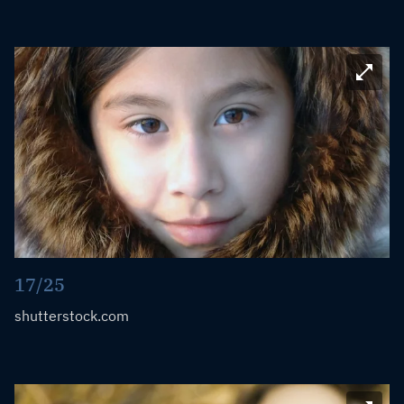
Bild ve
17/25
shutterstock.com