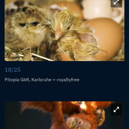
Bild ve
18/25
Pitopia GbR, Karlsruhe = royaltyfree
Bild ve