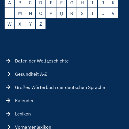
A
B
C
D
E
F
G
H
I
J
K
L
M
N
O
P
Q
R
S
T
U
V
W
X
Y
Z
Weitere Lexika
Daten der Weltgeschichte
Gesundheit A-Z
Großes Wörterbuch der deutschen Sprache
Kalender
Lexikon
Vornamenlexikon