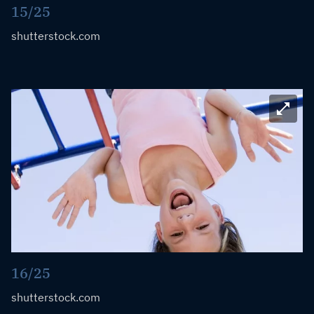
15/25
shutterstock.com
Bild ve
16/25
shutterstock.com