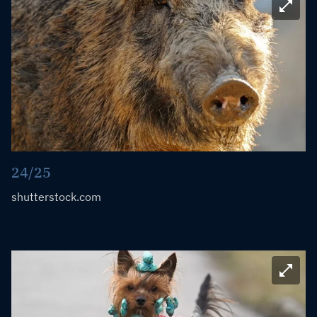
Bild ve
24/25
shutterstock.com
Bild ve