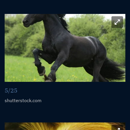
Bild ve
5/25
shutterstock.com