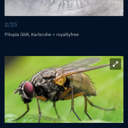
2/25
Pitopia GbR, Karlsruhe = royaltyfree
Bild ve