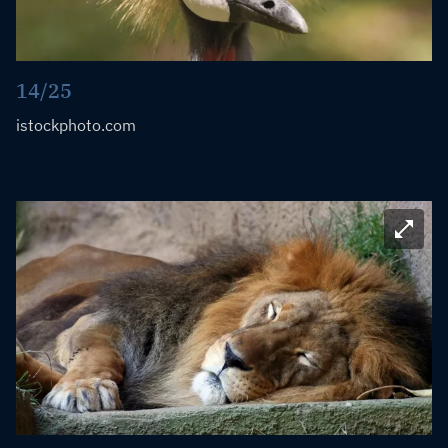
14/25
istockphoto.com
Bild ve