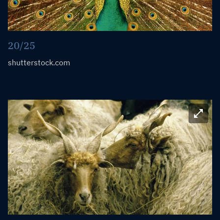
20/25
shutterstock.com
Bild ve