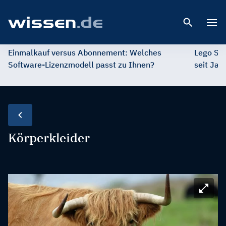
Open 
Einmalkauf versus Abonnement: Welches
Lego St
Software-Lizenzmodell passt zu Ihnen?
seit Jah
Körperkleider
Bild ve