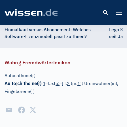
Open 
Einmalkauf versus Abonnement: Welches
Lego St
Software-Lizenzmodell passt zu Ihnen?
seit Jah
Wahrig Fremdwörterlexikon
Autochthone(r)
〈
–
ɔ
–
〉
Au
|
to
|
ch
|
tho
|
ne(r)
[
t
xt
o
:
]
f.
2
(
m.
1
)
Ureinwohner(in),
Eingeborene(r)