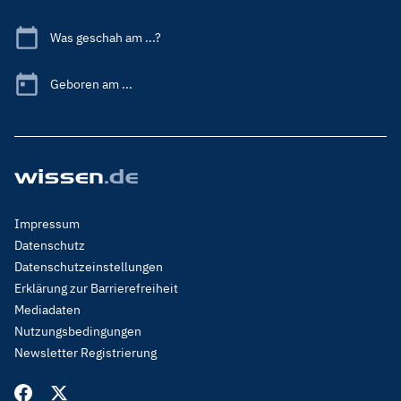
Was geschah am ...?
Geboren am ...
Footer
Impressum
Menu
Datenschutz
Legal
Datenschutzeinstellungen
Erklärung zur Barrierefreiheit
Mediadaten
Nutzungsbedingungen
Newsletter Registrierung